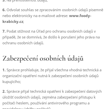
5.
Na přenositelnost údajů;
6.
Odvolat souhlas se zpracováním osobních údajů písemně
nebo elektronicky na e-mailové adrese:
www.foody-
krabicky.cz
;
7.
Podat stížnost na Úřad pro ochranu osobních údajů v
případě, že se domnívá, že došlo k porušení jeho práva na
ochranu osobních údajů.
Zabezpečení osobních údajů
1.
Správce prohlašuje, že přijal všechna vhodná technická a
organizační opatření nutná k zabezpečení osobních údajů
kupujícího;
2.
Správce přijal technická opatření k zabezpečení datových
úložišť osobních údajů, zejména zabezpečení přístupu k
počítači heslem, používání antivirového programu a
pravidelnou údržbu počítačů.