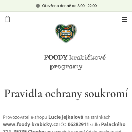
Otevřeno denně od 8:00 - 22:00
FOODY
krabičkové
programy
Pravidla ochrany soukromí
Lucie Jejkalová
Provozovatel e-shopu
na stránkách
www.foody-krabicky.cz
06282911
Palackého
IČO
sídlo
714, 35735 Chodov
zpracovává osobní údaje poskytnuté