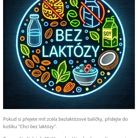
Pokud si přejete mít zcela bezlaktózové balíčky, přidejte do
košíku "Chci bez laktózy".